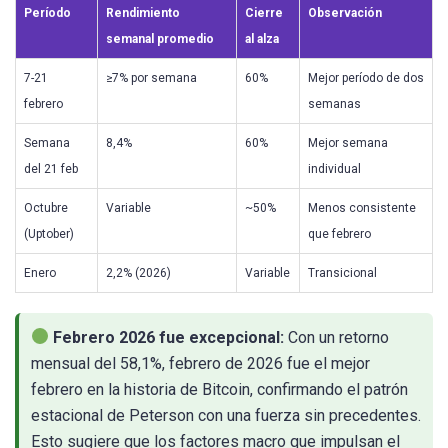
Período
Rendimiento
Cierre
Observación
semanal promedio
al alza
7-21
≥7% por semana
60%
Mejor período de dos
febrero
semanas
Semana
8,4%
60%
Mejor semana
del 21 feb
individual
Octubre
Variable
~50%
Menos consistente
(Uptober)
que febrero
Enero
2,2% (2026)
Variable
Transicional
Febrero 2026 fue excepcional:
Con un retorno
mensual del 58,1%, febrero de 2026 fue el mejor
febrero en la historia de Bitcoin, confirmando el patrón
estacional de Peterson con una fuerza sin precedentes.
Esto sugiere que los factores macro que impulsan el