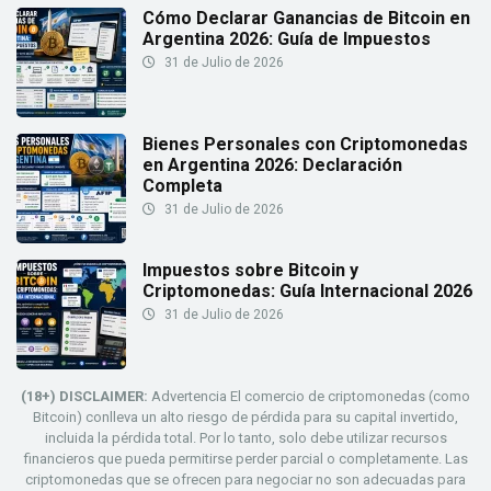
Cómo Declarar Ganancias de Bitcoin en
Argentina 2026: Guía de Impuestos
31 de Julio de 2026
Bienes Personales con Criptomonedas
en Argentina 2026: Declaración
Completa
31 de Julio de 2026
Impuestos sobre Bitcoin y
Criptomonedas: Guía Internacional 2026
31 de Julio de 2026
(18+) DISCLAIMER:
Advertencia El comercio de criptomonedas (como
Bitcoin) conlleva un alto riesgo de pérdida para su capital invertido,
incluida la pérdida total. Por lo tanto, solo debe utilizar recursos
financieros que pueda permitirse perder parcial o completamente. Las
criptomonedas que se ofrecen para negociar no son adecuadas para