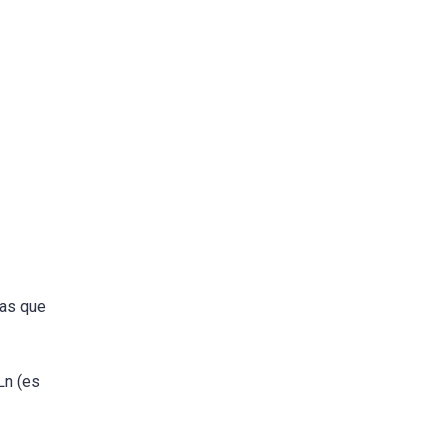
las que
Ln (es