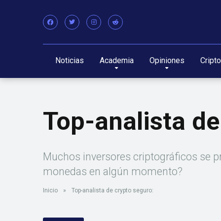
Noticias
Academia
Opiniones
Cript
Top-analista de
Muchos inversores criptográficos se pr
monedas en algún momento?
Inicio
»
Top-analista de crypto seguro: