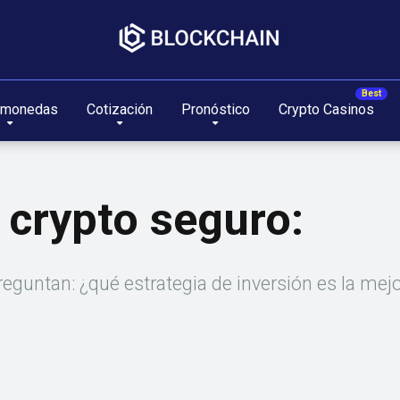
omonedas
Cotización
Pronóstico
Crypto Casinos
 crypto seguro:
eguntan: ¿qué estrategia de inversión es la mej