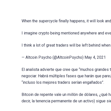
When the supercycle finally happens, it will look and 
I imagine crypto being mentioned anywhere and ev
I think a lot of great traders will be left behind whe
— Altcoin Psycho (@AltcoinPsycho) May 4, 2021
El analista advierte que cree que “muchos grandes t
negociar. Habrá múltiples fases que harán que parez
“incluso los mejores traders serían engañados”.
Bitcoin de repente vale un millón de dólares, ¿qué
decir, la tenencia permanente de un activo) sigue si