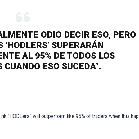
EALMENTE ODIO DECIR ESO, PERO
S ‘HODLERS’ SUPERARÁN
TE AL 95% DE TODOS LOS
 CUANDO ESO SUCEDA”.
 I think “HODLers” will outperform like 95% of traders when this h