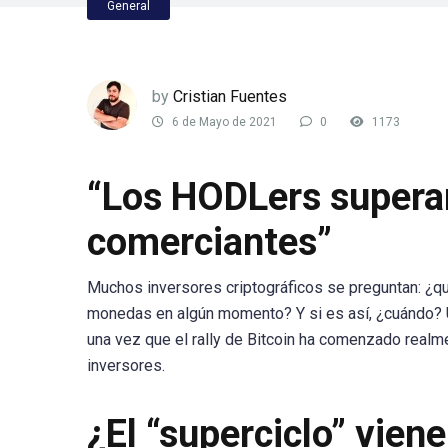
General
by
Cristian Fuentes
6 de Mayo de 2021
0
1173
“Los HODLers superar
comerciantes”
Muchos inversores criptográficos se preguntan: ¿qu
monedas en algún momento? Y si es así, ¿cuándo? U
una vez que el rally de Bitcoin ha comenzado realme
inversores.
¿El “superciclo” viene