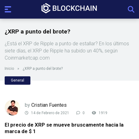
¿XRP a punto del brote?
¿Está el XRP de Ripple a punto de estallar? En los últimos
siete días, el XRP de Ripple ha subido un 40%, según
Coinmarketcap.com
Inicio
»
¿XRP a punto del brote?
General
by
Cristian Fuentes
14 de Febrero de 2021
0
1919
El precio de XRP se mueve bruscamente hacia la
marca de $ 1