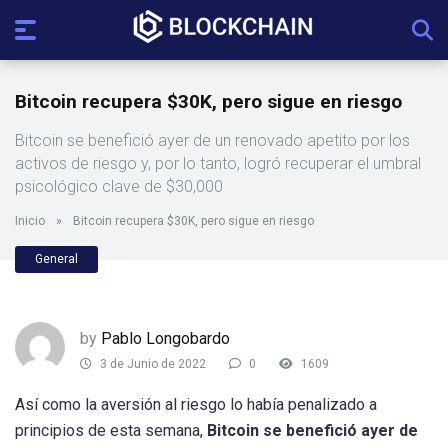
Bitcoin recupera $30K, pero sigue en riesgo
Bitcoin se benefició ayer de un renovado apetito por los
activos de riesgo y, por lo tanto, logró recuperar el umbral
psicológico clave de $30,000
Inicio
»
Bitcoin recupera $30K, pero sigue en riesgo
General
by
Pablo Longobardo
3 de Junio de 2022
0
1609
Así como la aversión al riesgo lo había penalizado a
principios de esta semana,
Bitcoin se benefició ayer de