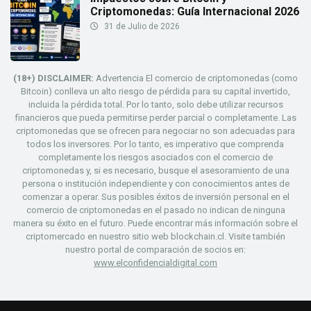
Criptomonedas: Guía Internacional 2026
31 de Julio de 2026
(18+) DISCLAIMER:
Advertencia El comercio de criptomonedas (como
Bitcoin) conlleva un alto riesgo de pérdida para su capital invertido,
incluida la pérdida total. Por lo tanto, solo debe utilizar recursos
financieros que pueda permitirse perder parcial o completamente. Las
criptomonedas que se ofrecen para negociar no son adecuadas para
todos los inversores. Por lo tanto, es imperativo que comprenda
completamente los riesgos asociados con el comercio de
criptomonedas y, si es necesario, busque el asesoramiento de una
persona o institución independiente y con conocimientos antes de
comenzar a operar. Sus posibles éxitos de inversión personal en el
comercio de criptomonedas en el pasado no indican de ninguna
manera su éxito en el futuro. Puede encontrar más información sobre el
criptomercado en nuestro sitio web blockchain.cl. Visite también
nuestro portal de comparación de socios en:
www.elconfidencialdigital.com