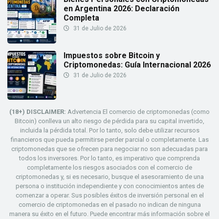
en Argentina 2026: Declaración
Completa
31 de Julio de 2026
Impuestos sobre Bitcoin y
Criptomonedas: Guía Internacional 2026
31 de Julio de 2026
(18+) DISCLAIMER:
Advertencia El comercio de criptomonedas (como
Bitcoin) conlleva un alto riesgo de pérdida para su capital invertido,
incluida la pérdida total. Por lo tanto, solo debe utilizar recursos
financieros que pueda permitirse perder parcial o completamente. Las
criptomonedas que se ofrecen para negociar no son adecuadas para
todos los inversores. Por lo tanto, es imperativo que comprenda
completamente los riesgos asociados con el comercio de
criptomonedas y, si es necesario, busque el asesoramiento de una
persona o institución independiente y con conocimientos antes de
comenzar a operar. Sus posibles éxitos de inversión personal en el
comercio de criptomonedas en el pasado no indican de ninguna
manera su éxito en el futuro. Puede encontrar más información sobre el