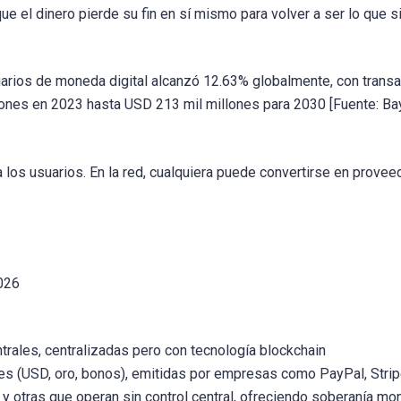
que el dinero pierde su fin en sí mismo para volver a ser lo que 
uarios de moneda digital alcanzó 12.63% globalmente, con trans
nes en 2023 hasta USD 213 mil millones para 2030 [Fuente: Ba
d a los usuarios. En la red, cualquiera puede convertirse en provee
2026
rales, centralizadas pero con tecnología blockchain
les (USD, oro, bonos), emitidas por empresas como PayPal, Stri
y otras que operan sin control central, ofreciendo soberanía mon