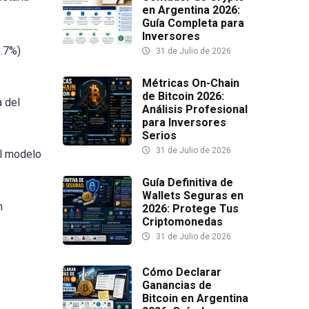
en Argentina 2026:
Guía Completa para
Inversores
6.7%)
31 de Julio de 2026
Métricas On-Chain
de Bitcoin 2026:
a del
Análisis Profesional
para Inversores
Serios
31 de Julio de 2026
el modelo
Guía Definitiva de
Wallets Seguras en
n
2026: Protege Tus
Criptomonedas
31 de Julio de 2026
Cómo Declarar
Ganancias de
Bitcoin en Argentina