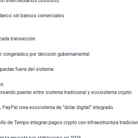
sin intermediarios costosos.
adanos sin bancos comerciales.
cada transacción.
r congelados por decisión gubernamental.
quedan fuera del sistema.
to
eando puente entre sistema tradicional y ecosistema crypto.
PayPal crea ecosistema de “dólar digital” integrado.
llo de Tempo integran pagos crypto con infraestructura tradicion
anza apuesta por stablecoins en 2026.