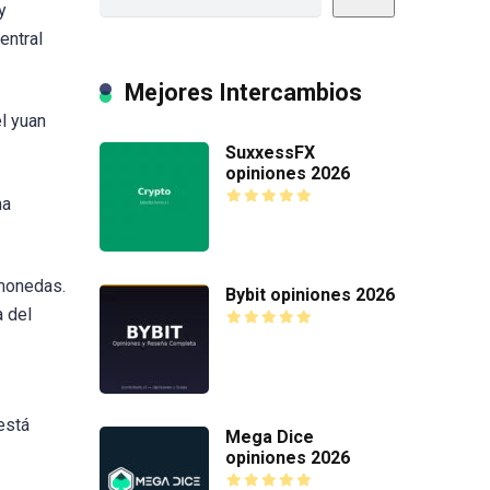
y
entral
Mejores Intercambios
l yuan
SuxxessFX
opiniones 2026
ma
omonedas.
Bybit opiniones 2026
 del
está
Mega Dice
opiniones 2026