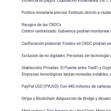
Eficiencia en pagos: Liquidación instantánea, 24/7, 
Política monetaria precisa: Estímulo directo a ciud
Riesgos de las CBDCs
Control centralizado: Gobiernos podrían monitorear 
Confiscación potencial: Fondos en CBDC podrían se
Exclusión de no digitales: Personas sin tecnología 
Stablecoins Privadas: El Puente entre TradFi y Cryp
Empresas tecnológicas lanzan monedas estables, cr
PayPal USD (PYUSD): Con 440 millones de carteras, 
Stripe y Blockchain: Adquisición de Bridge y desarro
Meta regresa: Tras fracaso de Libra/Diem, Meta rel