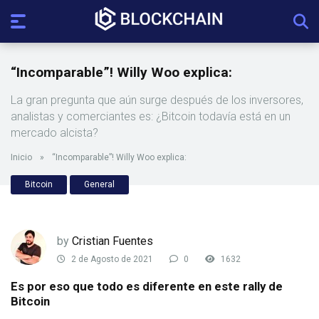
“Incomparable”! Willy Woo explica:
La gran pregunta que aún surge después de los inversores,
analistas y comerciantes es: ¿Bitcoin todavía está en un
mercado alcista?
Inicio
»
“Incomparable”! Willy Woo explica:
Bitcoin
General
by
Cristian Fuentes
2 de Agosto de 2021
0
1632
Es por eso que todo es diferente en este rally de
Bitcoin