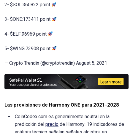
2- $SOL:360822 point
3- $ONE:173411 point
4- $ELF:96969 point
5- $WING:73908 point
— Crypto Trendin (@cryptotrendin) August 5, 2021
Las previsiones de Harmony ONE para 2021-2028
CoinCodex.com es generalmente neutral en la
predicción del
precio
de Harmony: 19 indicadores de
análisis técnico señalan señales alcistas, en