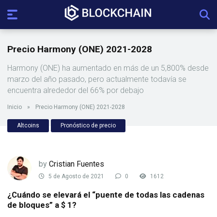
Precio Harmony (ONE) 2021-2028
Harmony (ONE) ha aumentado en más de un 5,800% desde
marzo del año pasado, pero actualmente todavía se
encuentra alrededor del 66% por debajo
Inicio
»
Precio Harmony (ONE) 2021-2028
Altcoins
Pronóstico de precio
by
Cristian Fuentes
5 de Agosto de 2021
0
1612
¿Cuándo se elevará el “puente de todas las cadenas
de bloques” a $ 1?