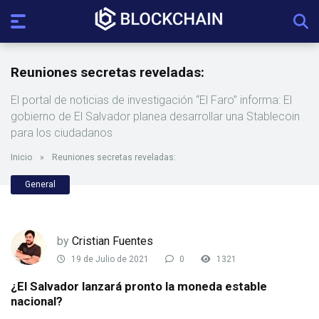
Reuniones secretas reveladas:
El portal de noticias de investigación “El Faro” informa: El
gobierno de El Salvador planea desarrollar una Stablecoin
para los ciudadanos
Inicio
»
Reuniones secretas reveladas:
General
by
Cristian Fuentes
19 de Julio de 2021
0
1321
¿El Salvador lanzará pronto la moneda estable
nacional?