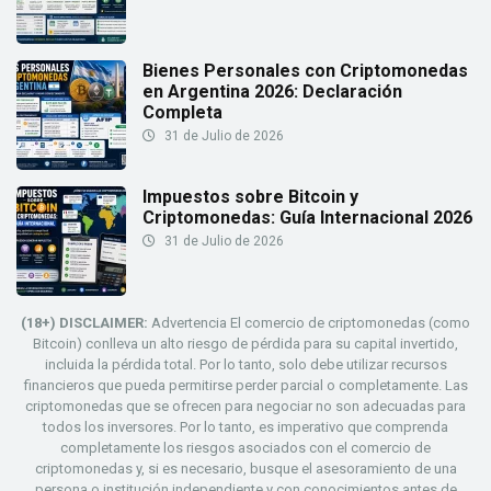
Bienes Personales con Criptomonedas
en Argentina 2026: Declaración
Completa
31 de Julio de 2026
Impuestos sobre Bitcoin y
Criptomonedas: Guía Internacional 2026
31 de Julio de 2026
(18+) DISCLAIMER:
Advertencia El comercio de criptomonedas (como
Bitcoin) conlleva un alto riesgo de pérdida para su capital invertido,
incluida la pérdida total. Por lo tanto, solo debe utilizar recursos
financieros que pueda permitirse perder parcial o completamente. Las
criptomonedas que se ofrecen para negociar no son adecuadas para
todos los inversores. Por lo tanto, es imperativo que comprenda
completamente los riesgos asociados con el comercio de
criptomonedas y, si es necesario, busque el asesoramiento de una
persona o institución independiente y con conocimientos antes de