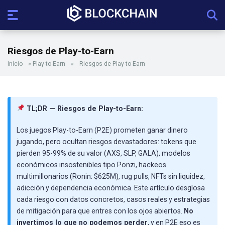
Riesgos de Play-to-Earn
Inicio
»
Play-to-Earn
»
Riesgos de Play-to-Earn
TL;DR — Riesgos de Play-to-Earn:
Los juegos Play-to-Earn (P2E) prometen ganar dinero
jugando, pero ocultan riesgos devastadores: tokens que
pierden 95-99% de su valor (AXS, SLP, GALA), modelos
económicos insostenibles tipo Ponzi, hackeos
multimillonarios (Ronin: $625M), rug pulls, NFTs sin liquidez,
adicción y dependencia económica. Este artículo desglosa
cada riesgo con datos concretos, casos reales y estrategias
de mitigación para que entres con los ojos abiertos.
No
invertimos lo que no podemos perder
, y en P2E eso es