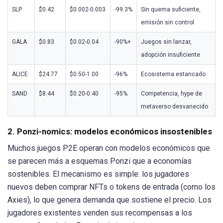
SLP
$0.42
$0.002-0.003
-99.3%
Sin quema suficiente,
emisión sin control
GALA
$0.83
$0.02-0.04
-90%+
Juegos sin lanzar,
adopción insuficiente
ALICE
$24.77
$0.50-1.00
-96%
Ecosistema estancado
SAND
$8.44
$0.20-0.40
-95%
Competencia, hype de
metaverso desvanecido
2. Ponzi-nomics: modelos económicos insostenibles
Muchos juegos P2E operan con modelos económicos que
se parecen más a esquemas Ponzi que a economías
sostenibles. El mecanismo es simple: los jugadores
nuevos deben comprar NFTs o tokens de entrada (como los
Axies), lo que genera demanda que sostiene el precio. Los
jugadores existentes venden sus recompensas a los