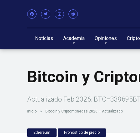
Noticias
Academia
Opiniones
Cript
Bitcoin y Crip
Actualizado Feb 2026: BTC=339695BT
Inicio
»
Bitcoin y Criptomonedas 2026 – Actualizado
Ethereum
Pronóstico de precio