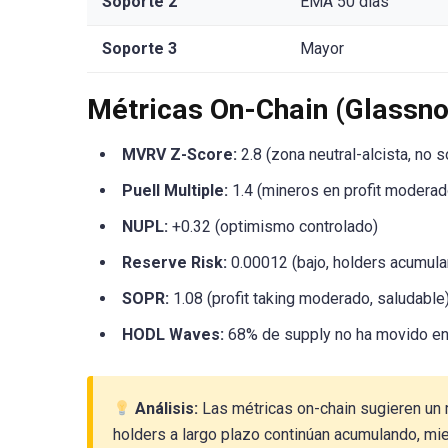
Soporte 2
EMA 50 días
Soporte 3
Mayor
Métricas On-Chain (Glassno
MVRV Z-Score:
2.8 (zona neutral-alcista, no
Puell Multiple:
1.4 (mineros en profit moderad
NUPL:
+0.32 (optimismo controlado)
Reserve Risk:
0.00012 (bajo, holders acumul
SOPR:
1.08 (profit taking moderado, saludable
HODL Waves:
68% de supply no ha movido en
Análisis:
Las métricas on-chain sugieren un
holders a largo plazo continúan acumulando, mie