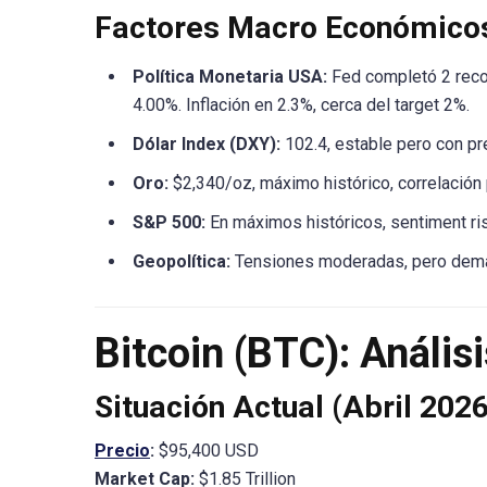
Factores Macro Económico
Política Monetaria USA:
Fed completó 2 recor
4.00%. Inflación en 2.3%, cerca del target 2%.
Dólar Index (DXY):
102.4, estable pero con pr
Oro:
$2,340/oz, máximo histórico, correlación
S&P 500:
En máximos históricos, sentiment ri
Geopolítica:
Tensiones moderadas, pero demand
Bitcoin (BTC): Anális
Situación Actual (Abril 202
Precio
:
$95,400 USD
Market Cap:
$1.85 Trillion