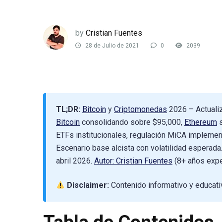
by
Cristian Fuentes
28 de Julio de 2021
0
2039
TL;DR:
Bitcoin
y
Criptomonedas
2026 – Actuali
Bitcoin
consolidando sobre $95,000,
Ethereum
s
ETFs institucionales, regulación MiCA implemen
Escenario base alcista con volatilidad esperada
abril 2026.
Autor: Cristian Fuentes
(8+ años exper
Disclaimer:
Contenido informativo y educativ