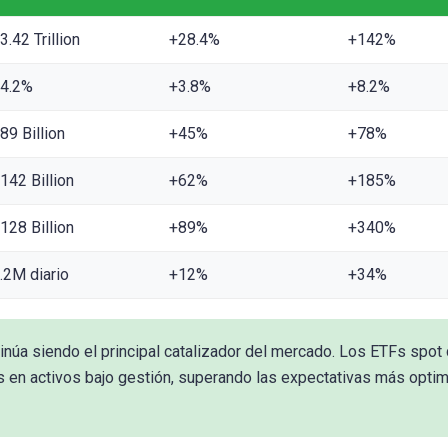
3.42 Trillion
+28.4%
+142%
4.2%
+3.8%
+8.2%
89 Billion
+45%
+78%
142 Billion
+62%
+185%
128 Billion
+89%
+340%
.2M diario
+12%
+34%
tinúa siendo el principal catalizador del mercado. Los ETFs spot
 en activos bajo gestión, superando las expectativas más optim