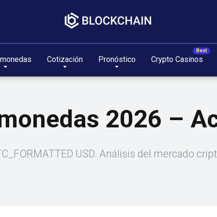
omonedas
Cotización
Pronóstico
Crypto Casinos
tomonedas 2026 – Ac
C_FORMATTED USD. Análisis del mercado cript