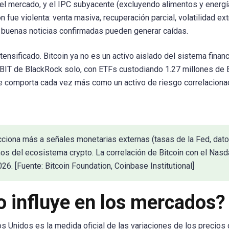
el mercado, y el IPC subyacente (excluyendo alimentos y energí
ón fue violenta: venta masiva, recuperación parcial, volatilidad ex
s buenas noticias confirmadas pueden generar caídas.
ensificado. Bitcoin ya no es un activo aislado del sistema finan
 IBIT de BlackRock solo, con ETFs custodiando 1.27 millones de 
e comporta cada vez más como un activo de riesgo correlaciona
cciona más a señales monetarias externas (tasas de la Fed, dat
ernos del ecosistema crypto. La correlación de Bitcoin con el Nas
. [Fuente: Bitcoin Foundation, Coinbase Institutional]
o influye en los mercados?
 Unidos es la medida oficial de las variaciones de los precios 