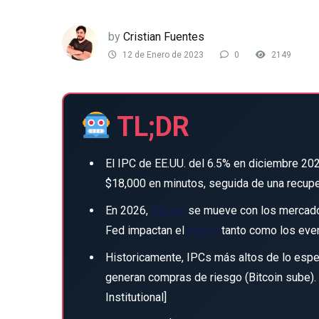
by
Cristian Fuentes
12 de Enero de 2023
0
2149
TL;DR
El IPC de EE.UU. del 6.5% en diciembre 20
$18,000 en minutos, seguida de una recuper
En 2026,
Bitcoin
se mueve con los mercados
Fed impactan el
precio
tanto como los even
Historicamente, IPCs más altos de lo espe
generan compras de riesgo (Bitcoin sube). 
Institutional]