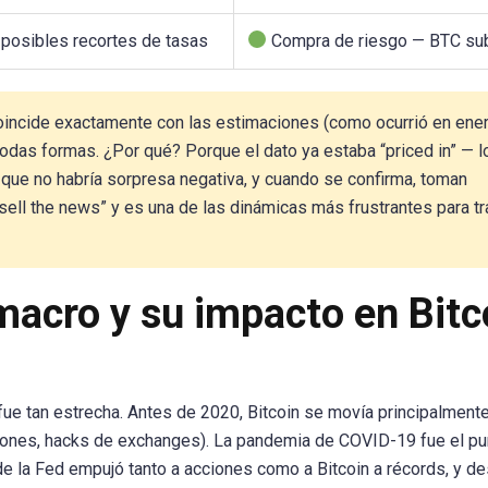
, posibles recortes de tasas
Compra de riesgo — BTC su
incide exactamente con las estimaciones (como ocurrió en ene
odas formas. ¿Por qué? Porque el dato ya estaba “priced in” — l
 que no habría sorpresa negativa, y cuando se confirma, toman
sell the news” y es una de las dinámicas más frustrantes para t
macro y su impacto en Bitc
fue tan estrecha. Antes de 2020, Bitcoin se movía principalment
ciones, hacks de exchanges). La pandemia de COVID-19 fue el pu
e de la Fed empujó tanto a acciones como a Bitcoin a récords, y d