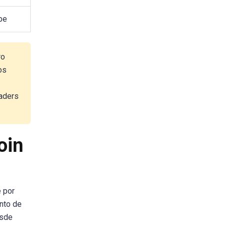
be
ro
os
raders
oin
e por
nto de
esde