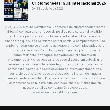
Criptomonedas: Guía Internacional 2026
31 de Julio de 2026
(18+) DISCLAIMER:
Advertencia El comercio de criptomonedas (como
Bitcoin) conlleva un alto riesgo de pérdida para su capital invertido,
incluida la pérdida total. Por lo tanto, solo debe utilizar recursos
financieros que pueda permitirse perder parcial o completamente. Las
criptomonedas que se ofrecen para negociar no son adecuadas para
todos los inversores. Por lo tanto, es imperativo que comprenda
completamente los riesgos asociados con el comercio de
criptomonedas y, si es necesario, busque el asesoramiento de una
persona o institución independiente y con conocimientos antes de
comenzar a operar. Sus posibles éxitos de inversión personal en el
comercio de criptomonedas en el pasado no indican de ninguna
manera su éxito en el futuro. Puede encontrar más información sobre el
criptomercado en nuestro sitio web blockchain.cl. Visite también
nuestro portal de comparación de socios en:
www.elconfidencialdigital.com