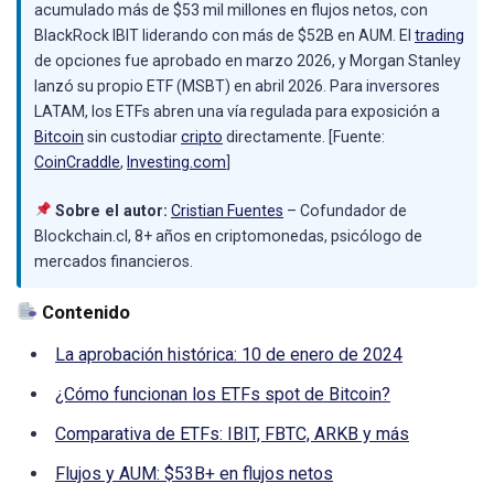
acumulado más de $53 mil millones en flujos netos, con
BlackRock IBIT liderando con más de $52B en AUM. El
trading
de opciones fue aprobado en marzo 2026, y Morgan Stanley
lanzó su propio ETF (MSBT) en abril 2026. Para inversores
LATAM, los ETFs abren una vía regulada para exposición a
Bitcoin
sin custodiar
cripto
directamente. [Fuente:
CoinCraddle
,
Investing.com
]
Sobre el autor:
Cristian Fuentes
– Cofundador de
Blockchain.cl, 8+ años en criptomonedas, psicólogo de
mercados financieros.
Contenido
La aprobación histórica: 10 de enero de 2024
¿Cómo funcionan los ETFs spot de Bitcoin?
Comparativa de ETFs: IBIT, FBTC, ARKB y más
Flujos y AUM: $53B+ en flujos netos