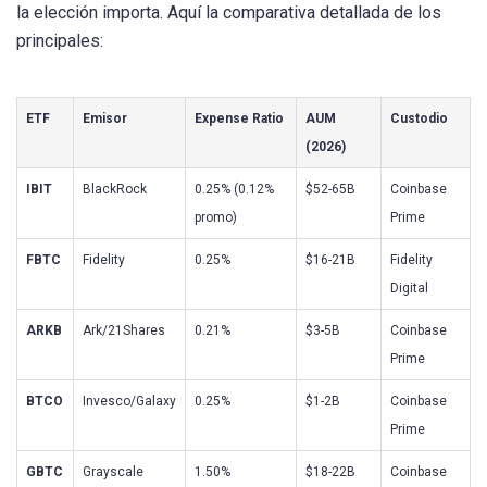
la elección importa. Aquí la comparativa detallada de los
principales:
ETF
Emisor
Expense Ratio
AUM
Custodio
(2026)
IBIT
BlackRock
0.25% (0.12%
$52-65B
Coinbase
promo)
Prime
FBTC
Fidelity
0.25%
$16-21B
Fidelity
Digital
ARKB
Ark/21Shares
0.21%
$3-5B
Coinbase
Prime
BTCO
Invesco/Galaxy
0.25%
$1-2B
Coinbase
Prime
GBTC
Grayscale
1.50%
$18-22B
Coinbase