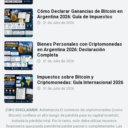
Cómo Declarar Ganancias de Bitcoin en
Argentina 2026: Guía de Impuestos
31 de Julio de 2026
Bienes Personales con Criptomonedas
en Argentina 2026: Declaración
Completa
31 de Julio de 2026
Impuestos sobre Bitcoin y
Criptomonedas: Guía Internacional 2026
31 de Julio de 2026
(18+) DISCLAIMER:
Advertencia El comercio de criptomonedas (como
Bitcoin) conlleva un alto riesgo de pérdida para su capital invertido,
incluida la pérdida total. Por lo tanto, solo debe utilizar recursos
financieros que pueda permitirse perder parcial o completamente. Las