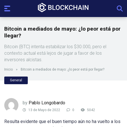
Bitcoin a mediados de mayo: ¿lo peor está por
llegar?
Bitcoin (BTC) intenta estabilizar los $30.000, pero el
contexto actual está lejos de jugar a favor de los
inversores alcistas.
Inicio
»
Bitcoin a mediados de mayo: ¿lo peor está por llegar?
General
by
Pablo Longobardo
13 de Mayo de 2022
0
5042
Resulta evidente que el buen tiempo aún no ha vuelto a los