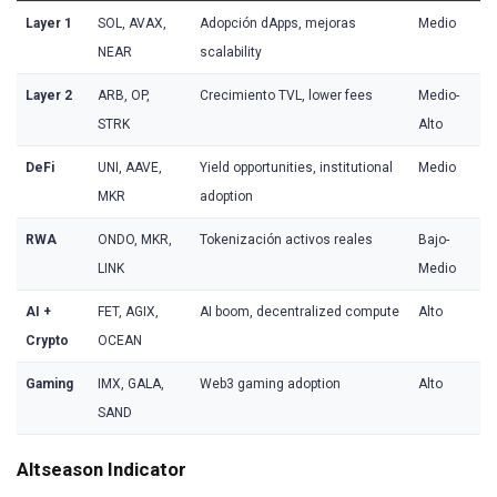
Layer 1
SOL, AVAX,
Adopción dApps, mejoras
Medio
NEAR
scalability
Layer 2
ARB, OP,
Crecimiento TVL, lower fees
Medio-
STRK
Alto
DeFi
UNI, AAVE,
Yield opportunities, institutional
Medio
MKR
adoption
RWA
ONDO, MKR,
Tokenización activos reales
Bajo-
LINK
Medio
AI +
FET, AGIX,
AI boom, decentralized compute
Alto
Crypto
OCEAN
Gaming
IMX, GALA,
Web3 gaming adoption
Alto
SAND
Altseason Indicator