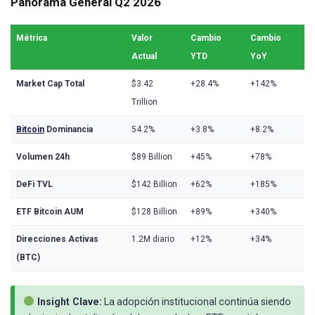
Panorama General Q2 2026
Métrica
Valor
Cambio
Cambio
Actual
YTD
YoY
Market Cap Total
$3.42
+28.4%
+142%
Trillion
Bitcoin
Dominancia
54.2%
+3.8%
+8.2%
Volumen 24h
$89 Billion
+45%
+78%
DeFi TVL
$142 Billion
+62%
+185%
ETF Bitcoin AUM
$128 Billion
+89%
+340%
Direcciones Activas
1.2M diario
+12%
+34%
(BTC)
Insight Clave:
La adopción institucional continúa siendo