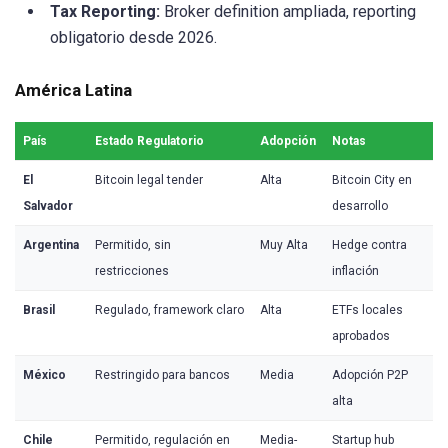
Tax Reporting:
Broker definition ampliada, reporting
obligatorio desde 2026.
América Latina
País
Estado Regulatorio
Adopción
Notas
El
Bitcoin legal tender
Alta
Bitcoin City en
Salvador
desarrollo
Argentina
Permitido, sin
Muy Alta
Hedge contra
restricciones
inflación
Brasil
Regulado, framework claro
Alta
ETFs locales
aprobados
México
Restringido para bancos
Media
Adopción P2P
alta
Chile
Permitido, regulación en
Media-
Startup hub