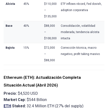
Alcista
45%
$110,000
ETF inflows récord, Fed dovish,
–
adoption corporativa
$135,000
Base
40%
$88,000
Consolidación, volatilidad
–
moderada, tendencia alcista
$108,000
intacta
Bajista
15%
$72,000
Corrección técnica, macro
–
negativo, profit taking masivo
$88,000
Ethereum (ETH): Actualización Completa
Situación Actual (Abril 2026)
Precio:
$4,520 USD
Market Cap:
$544 Billion
ETH
Staked:
32.4 Million ETH (27% del supply)