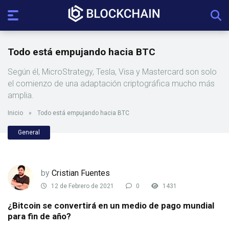
Todo está empujando hacia BTC
Según él, MicroStrategy, Tesla, Visa y Mastercard son solo
el comienzo de una adaptación criptográfica mucho más
amplia.
Inicio
»
Todo está empujando hacia BTC
General
by
Cristian Fuentes
12 de Febrero de 2021
0
1431
¿Bitcoin se convertirá en un medio de pago mundial
para fin de año?